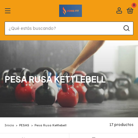
0
PESA RUSA KETTLEBELL
17 productos
Inicio
>
PESAS
>
Pesa Rusa Kettlebell