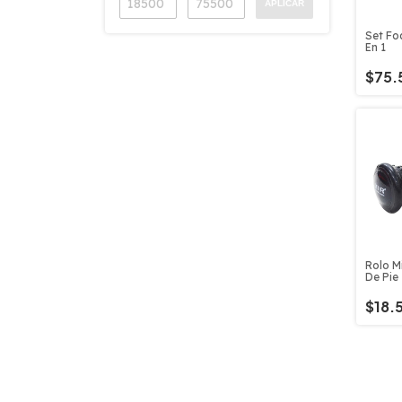
APLICAR
Set Fo
En 1
$75.
Rolo M
De Pie
$18.