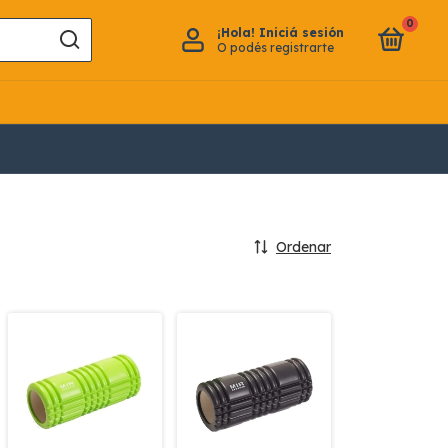
0
¡Hola!
Iniciá sesión
O podés registrarte
Ordenar